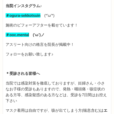
当院インスタグラム♪
＃ogura-sekkotsuin
(*’ω’*)
施術のビフォーアフターを載せています！
＃ooc.mental
(‘ω’)ノ
アスリート向けの格言を院長が掲載中！
フォローをお願い致します♪
＊受診される皆様へ
当院では感染対策を徹底しておりますが、妊婦さん・小さ
なお子様の受診もありますので、発熱・咽頭痛・咳症状の
ある方等、感染疑惑のある方などは、受診を7日間はお控え
下さい
マスク着用は自由ですが、咳が出てしまう方(喘息含む)は
エ