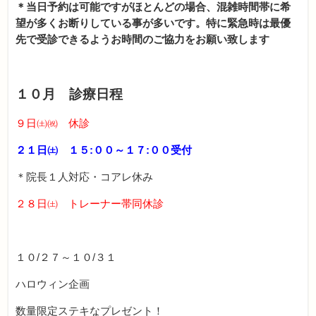
＊当日予約は可能ですがほとんどの場合、混雑時間帯に希
望が多くお断りしている事が多いです。特に緊急時は最優
先で受診できるようお時間のご協力をお願い致します
１０月 診療日程
９日㈯㈷ 休診
２１日㈯ １５:００～１７:００受付
＊院長１人対応・コアレ休み
２８日㈯ トレーナー帯同休診
１０/２７～１０/３１
ハロウィン企画
数量限定ステキなプレゼント！