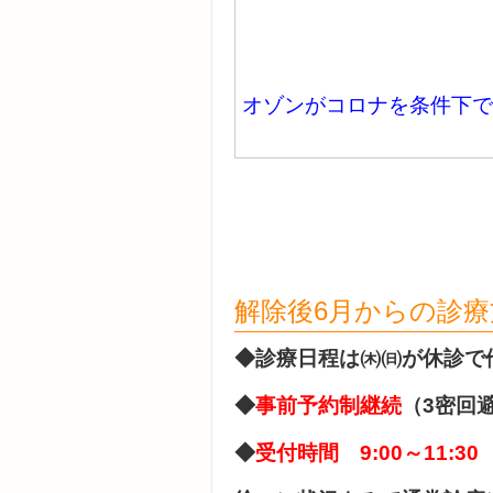
オゾンがコロナを条件下で
解除後6月からの診療
◆診療日程は㈭㈰が休診で
◆
事前予約制継続
（3密回
◆
受付時間 9:00～11:30 1