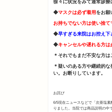
徐々に状況をみて通常診療
◆
マスクは必ず着用
をお願
お持ちでない方は使い捨て
◆
早すぎる来院はお控え下
◆
キャンセルや遅れる方は
＊それでもまだ不安な方は
＊疑いのある方や継続的な
い。お断りしています。
お詫び
6/5現在ニュースなどで「次亜塩
りました。当院では商品説明の中