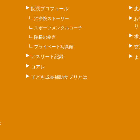
院長プロフィール
患
治療院ストーリー
お
り
スポーツメンタルコーチ
求
院長の格言
プライベート写真館
交
アスリート記録
よ
コアレ
子ども成長補助サプリとは
体