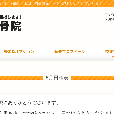
」埼玉・高崎・太田・前橋方面からもお越しいただいております
〒37
阿左
整体＆オプション
院長プロフィール
交通
A
6月日程表
誠にありがとうございます。
自粛も少しずつ解放されて一息つけるようになりま