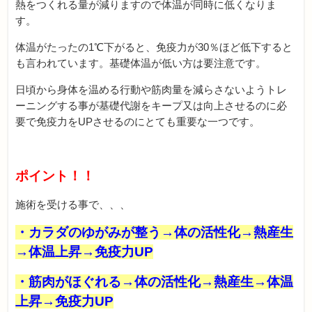
熱をつくれる量が減りますので体温が同時に低くなりま
す。
体温がたったの1℃下がると、免疫力が30％ほど低下すると
も言われています。基礎体温が低い方は要注意です。
日頃から身体を温める行動や筋肉量を減らさないようトレ
ーニングする事が基礎代謝をキープ又は向上させるのに必
要で免疫力をUPさせるのにとても重要な一つです。
ポイント！！
施術を受ける事で、、、
・カラダのゆがみが整う→体の活性化→熱産生
→体温上昇→免疫力UP
・筋肉がほぐれる→体の活性化→熱産生→体温
上昇→免疫力UP