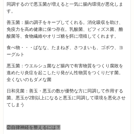
同調するので悪玉菌が増えると一気に腸内環境が悪化しま
す。
善玉菌：腸の調子をキープしてくれる。消化吸収を助け、
免疫力を高め健康に保つ存在。乳酸菌、ビフィズス菌、酪
酸菌等、食物繊維やオリゴ糖を餌に増殖してくれます。
食べ物・・・ばなな、たまねぎ、さつまいも、ゴボウ、ヨ
ーグルト
悪玉菌：ウエルシュ菌など腸内で有害物質をつくり腐敗を
進めたり炎症を起こしたり発がん性物質をつくりだす菌。
全くないのもダメな菌
日和見菌：善玉・悪玉の数が優勢な方に同調して作用する
菌。悪玉が2割以上になると悪玉に同調して環境を悪化させ
てしまう
②自律神経を整えるには？